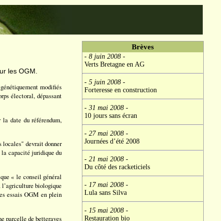
Brèves
- 8 juin 2008
-
Verts Bretagne en AG
sur les OGM.
- 5 juin 2008
-
s génétiquement modifiés
Forteresse en construction
rps électoral, dépassant
- 31 mai 2008
-
10 jours sans écran
r la date du référendum,
- 27 mai 2008
-
Journées d’été 2008
és locales" devrait donner
 la capacité juridique du
- 21 mai 2008
-
Du côté des racketiciels
que « le conseil général
- 17 mai 2008
-
à l’agriculture biologique
Lula sans Silva
 des essais OGM en plein
- 15 mai 2008
-
ne parcelle de betteraves
Restauration bio