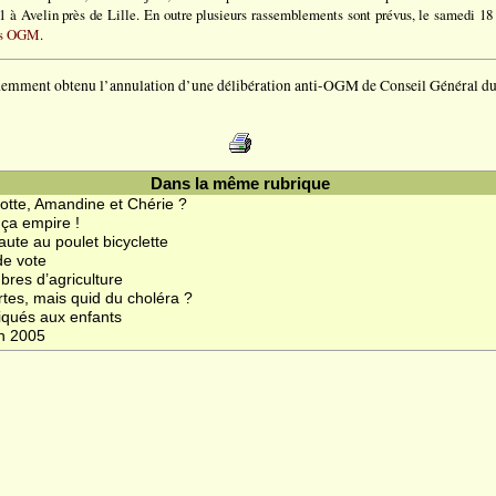
 Avelin près de Lille. En outre plusieurs rassemblements sont prévus, le samedi 18 j
les OGM
.
édemment obtenu l’annulation d’une délibération anti-OGM de Conseil Général d
Dans la même rubrique
rlotte, Amandine et Chérie ?
 ça empire !
faute au poulet bicyclette
de vote
bres d’agriculture
rtes, mais quid du choléra ?
liqués aux enfants
en 2005