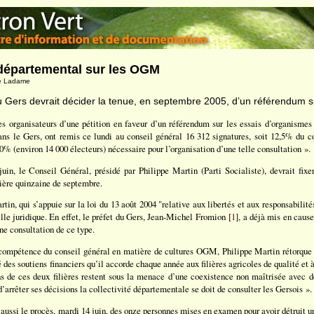
départemental sur les OGM
ppe Ladame
u Gers devrait décider la tenue, en septembre 2005, d’un référendum 
les organisateurs d’une pétition en faveur d’un référendum sur les essais d’organisme
s le Gers, ont remis ce lundi au conseil général 16 312 signatures, soit 12,5% du co
0% (environ 14 000 électeurs) nécessaire pour l’organisation d’une telle consultation ».
uin, le Conseil Général, présidé par Philippe Martin (Parti Socialiste), devrait fixe
ière quinzaine de septembre.
rtin, qui s’appuie sur la loi du 13 août 2004 "relative aux libertés et aux responsabilit
lle juridique. En effet, le préfet du Gers, Jean-Michel Fromion [
1
], a déjà mis en cause
une consultation de ce type.
 compétence du conseil général en matière de cultures OGM, Philippe Martin rétorque 
é des soutiens financiers qu’il accorde chaque année aux filières agricoles de qualité et 
ons de ces deux filières restent sous la menace d’une coexistence non maîtrisée avec
’arrêter ses décisions la collectivité départementale se doit de consulter les Gersois ».
aussi le procès, mardi 14 juin, des onze personnes mises en examen pour avoir détruit u