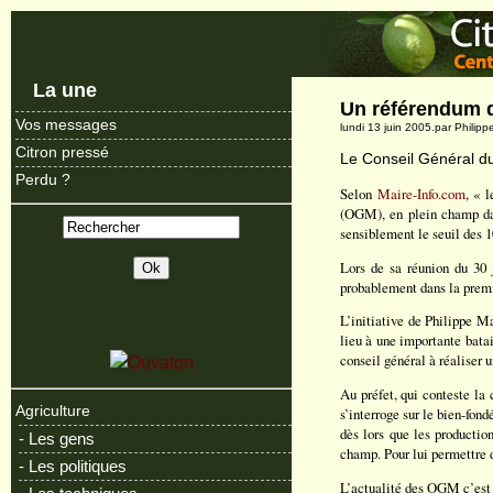
La une
Un référendum 
Vos messages
lundi 13 juin 2005.par Phili
Citron pressé
Le Conseil Général d
Perdu ?
Selon
Maire-Info.com
, « 
(OGM), en plein champ dan
sensiblement le seuil des 1
Lors de sa réunion du 30 j
probablement dans la prem
L’initiative de Philippe Ma
lieu à une importante batai
conseil général à réaliser 
Au préfet, qui conteste la
Agriculture
s’interroge sur le bien-fond
dès lors que les producti
- Les gens
champ. Pour lui permettre d
- Les politiques
L’actualité des OGM c’est 