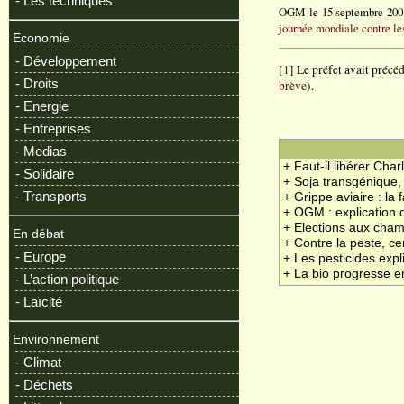
- Les techniques
OGM le 15 septembre 2001 à
journée mondiale contre 
Economie
- Développement
[
1
] Le préfet avait préc
- Droits
brève
).
- Energie
- Entreprises
- Medias
+ Faut-il libérer Cha
- Solidaire
+ Soja transgénique,
- Transports
+ Grippe aviaire : la 
+ OGM : explication 
+ Elections aux cham
En débat
+ Contre la peste, ce
- Europe
+ Les pesticides exp
+ La bio progresse 
- L’action politique
- Laïcité
Environnement
- Climat
- Déchets