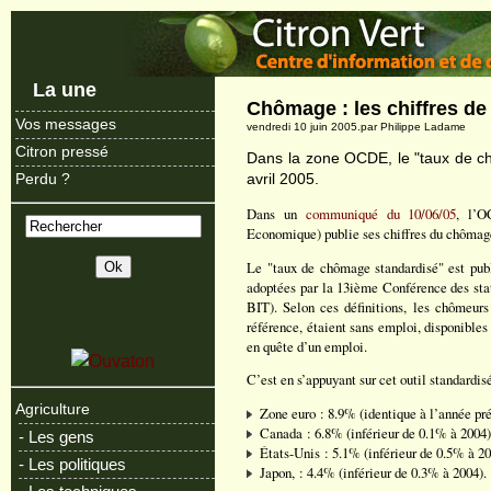
La une
Chômage : les chiffres d
Vos messages
vendredi 10 juin 2005.par Philippe Ladame
Citron pressé
Dans la zone OCDE, le "taux de c
avril 2005.
Perdu ?
Dans un
communiqué du 10/06/05
, l’O
Economique) publie ses chiffres du chômage
Le "taux de chômage standardisé" est publ
adoptées par la 13ième Conférence des stat
BIT). Selon ces définitions, les chômeurs 
référence, étaient sans emploi, disponibles
en quête d’un emploi.
C’est en s’appuyant sur cet outil standard
Agriculture
Zone euro : 8.9% (identique à l’année pr
Canada : 6.8% (inférieur de 0.1% à 2004
- Les gens
États-Unis : 5.1% (inférieur de 0.5% à 2
- Les politiques
Japon, : 4.4% (inférieur de 0.3% à 2004).