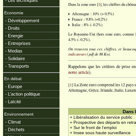
- Les techniques
Dans la zone euro [
1
], les chiffres du chôm
Economie
Allemagne : 10% (+ 0.5%)
France : 9.8% (+0.2%)
- Développement
Italie : 8% (- 0.2%)
- Droits
Le Royaume-Uni (hors zone euro, comme l
- Energie
4.5% (- 0.2%).
- Entreprises
On trouvera tous ces chiffres, et beauco
- Medias
indicateurs
(.pdf de 86 Ko).
- Solidaire
Rappelons que les critères de prise en
- Transports
notre article
).
En débat
[
1
] La Zone euro comprend les 12 pays s
- Europe
Allemagne, Grèce, Irlande, Italie, Luxe
- L’action politique
- Laïcité
Dans 
Environnement
+ Libéralisation du service public 
- Climat
+ Prospective des départs en retra
+ Sur le front de l’emploi
- Déchets
+ Insee sous haute surveillance