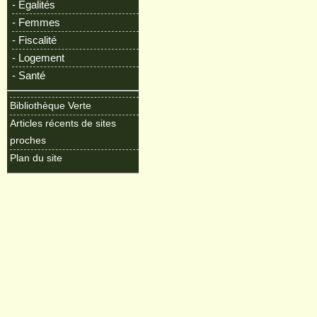
- Egalités
- Femmes
- Fiscalité
- Logement
- Santé
Bibliothèque Verte
Articles récents de sites
proches
Plan du site