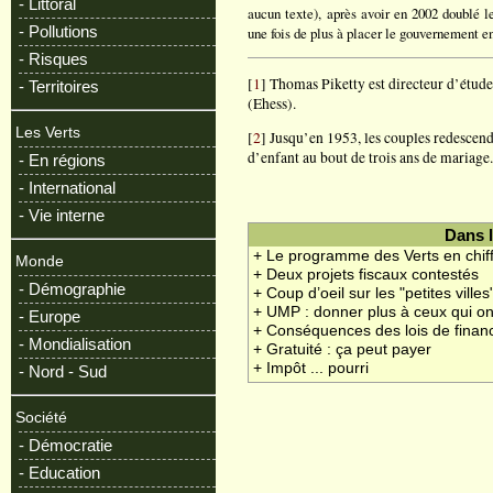
- Littoral
aucun texte), après avoir en 2002 doublé l
- Pollutions
une fois de plus à placer le gouvernement 
- Risques
[
1
] Thomas Piketty est directeur d’études
- Territoires
(Ehess).
Les Verts
[
2
] Jusqu’en 1953, les couples redescenda
d’enfant au bout de trois ans de mariage
- En régions
- International
- Vie interne
Dans 
+ Le programme des Verts en chif
Monde
+ Deux projets fiscaux contestés
- Démographie
+ Coup d’oeil sur les "petites villes
+ UMP : donner plus à ceux qui on
- Europe
+ Conséquences des lois de fina
- Mondialisation
+ Gratuité : ça peut payer
+ Impôt ... pourri
- Nord - Sud
Société
- Démocratie
- Education