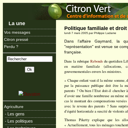
La une
Politique familiale et droit
Vos messages
lundi 7 mars 2005.par Philippe Ladame
Citron pressé
Dans l’affaire Gaymard, la qu
"représentation" est venue se compl
Perdu ?
française.
Dans la rubrique
Rebonds
du quotidien Lib
en matière familiale (allocations, 
gouvernementales envers les ministres.
« Chaque enfant vaut-il la même somme, dan
par la puissance publique doit être la m
parents ? Ou bien l’Etat doit-il chercher 
d’avoir une famille nombreuse au même ni
cas le montant des compensations versées p
avec le revenu des parents ? Sans surprise
Agriculture
d’équité horizontale a suscité de violents a
- Les gens
Thomas Piketty explique que les alloc
- Les politiques
« Actuellement, tous les ménages touchent 