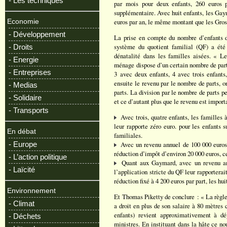
- Les techniques
par mois pour deux enfants, 260 euros p
supplémentaire. Avec huit enfants, les Gay
euros par an, le même montant que les Gros
Economie
- Développement
La prise en compte du nombre d’enfants d
système du quotient familial (QF) a été
- Droits
dénatalité dans les familles aisées. « L
- Energie
ménage dispose d’un certain nombre de parts
- Entreprises
3 avec deux enfants, 4 avec trois enfants
ensuite le revenu par le nombre de parts, o
- Medias
parts. La division par le nombre de parts p
- Solidaire
et ce d’autant plus que le revenu est import
- Transports
Avec trois, quatre enfants, les familles
leur rapporte zéro euro. pour les enfants 
En débat
familiales.
- Europe
Avec un revenu annuel de 100 000 euros, 
réduction d’impôt d’environ 20 000 euros, ce
- L’action politique
Quant aux Gaymard, avec un revenu annu
- Laïcité
l’application stricte du QF leur rapporterai
réduction fixé à 4 200 euros par part, les h
Environnement
Et Thomas Piketty de conclure : « La règle 
- Climat
a droit en plus de son salaire à 80 mètres c
enfants) revient approximativement à dé
- Déchets
ministres. En instituant dans la hâte ce n