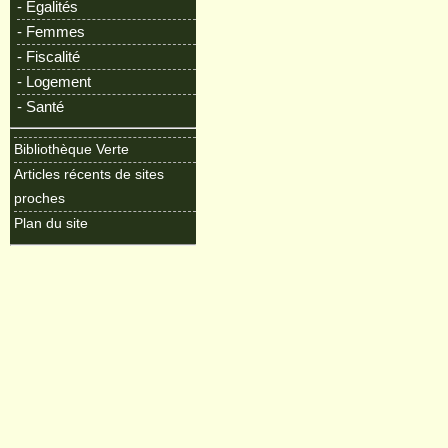
- Egalités
- Femmes
- Fiscalité
- Logement
- Santé
Bibliothèque Verte
Articles récents de sites
proches
Plan du site