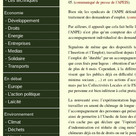
- Les techniques
05. (
communiqué de presse de l’APEIS
).
Bien sûr, les syndicats de l’ANPE défende
Economie
traitement des demandeurs d’emploi. (
com
- Développement
Par ailleurs, il apparaît que cela fait bell
- Droits
l’ANPE) n’est plus qu’un compteur des c
- Energie
accompagnement individualisé des demand
- Entreprises
Signalons de même que des dispositifs ter
- Medias
l’Insertion et l’Emploi), travaillent depui
l’emploi dit "durable" par un accompagneme
- Solidaire
que ceux fixés pour Ingeus : obtention d’u
- Transports
de plus de 6 mois. Cependant, à la différe
visent que les publics déjà en difficulté
En débat
minima sociaux , ...) et ces actions d’a
mais par les Collectivités Locales et le 
- Europe
par personne est bien inférieur à celui prati
- L’action politique
La nouveauté avec l’expérimentation Inge
- Laïcité
travailler en amont du chômage de longue 
l’accompagnement des personnes qui présent
Environnement
ainsi de permettre à l’Unedic de faire des
s’en cache pas qui déclare que "l’opéra
- Climat
d’indemnisation est réduite de cinq mois"
- Déchets
chômeurs déjà en fin de droits ou sur le poin