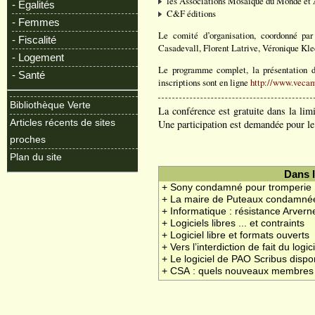
les Associations Mosaïque du Monde et A
- Egalités
C&F éditions
- Femmes
Le comité d’organisation, coordonné par
- Fiscalité
Casadevall, Florent Latrive, Véronique Kle
- Logement
Le programme complet, la présentation de
- Santé
inscriptions sont en ligne
http://www.vecam
Bibliothèque Verte
La conférence est gratuite dans la lim
Articles récents de sites
Une participation est demandée pour le
proches
Plan du site
Dans 
+ Sony condamné pour tromperie
+ La maire de Puteaux condamnée
+ Informatique : résistance Arvern
+ Logiciels libres ... et contraints
+ Logiciel libre et formats ouverts
+ Vers l’interdiction de fait du logici
+ Le logiciel de PAO Scribus disp
+ CSA : quels nouveaux membres