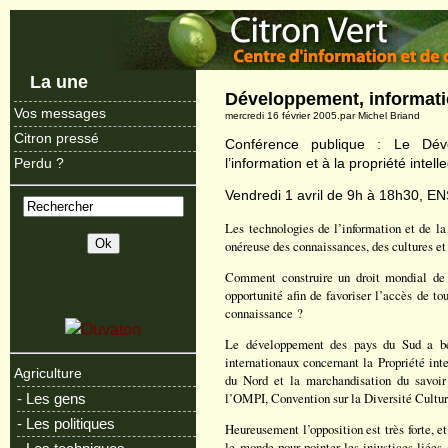
La une
Développement, information
Vos messages
mercredi 16 février 2005.par Michel Briand
Citron pressé
Conférence publique : Le Dé
l’information et à la propriété intell
Perdu ?
Vendredi 1 avril de 9h à 18h30, E
Les technologies de l’information et de l
onéreuse des connaissances, des cultures et
Comment construire un droit mondial de la
opportunité afin de favoriser l’accès de tou
connaissance ?
Le développement des pays du Sud a bes
internationaux concernant la Propriété inte
Agriculture
du Nord et la marchandisation du savoi
l’OMPI, Convention sur la Diversité Cultur
- Les gens
- Les politiques
Heureusement l’opposition est très forte,
le monde pour pointer les injustices liées 