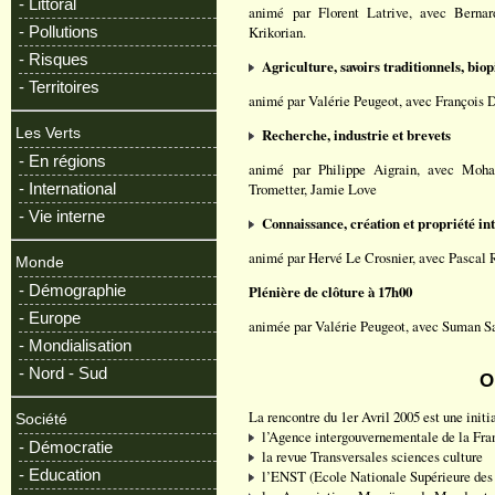
- Littoral
animé par Florent Latrive, avec Bernar
- Pollutions
Krikorian.
- Risques
Agriculture, savoirs traditionnels, biop
- Territoires
animé par Valérie Peugeot, avec François 
Les Verts
Recherche, industrie et brevets
- En régions
animé par Philippe Aigrain, avec Moh
- International
Trometter, Jamie Love
- Vie interne
Connaissance, création et propriété int
animé par Hervé Le Crosnier, avec Pascal
Monde
- Démographie
Plénière de clôture à 17h00
- Europe
animée par Valérie Peugeot, avec Suman S
- Mondialisation
- Nord - Sud
O
La rencontre du 1er Avril 2005 est une initi
Société
l’Agence intergouvernementale de la Fra
- Démocratie
la revue Transversales sciences culture
- Education
l’ENST (Ecole Nationale Supérieure de