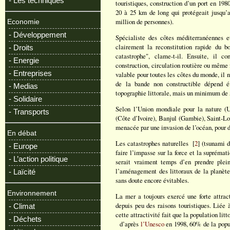
- Les techniques
touristiques, construction d’un port en 198
20 à 25 km de long qui protégeait jusqu’al
million de personnes).
Economie
- Développement
Spécialiste des côtes méditerranéennes e
clairement la reconstitution rapide du bo
- Droits
catastrophe", clame-t-il. Ensuite, il c
- Energie
construction, circulation routière ou même 
- Entreprises
valable pour toutes les côtes du monde, il n
de la bande non constructible dépend év
- Medias
topographie littorale, mais un minimum de 
- Solidaire
Selon l’Union mondiale pour la nature (
- Transports
(Côte d’Ivoire), Banjul (Gambie), Saint-L
menacée par une invasion de l’océan, pour 
En débat
Les catastrophes naturelles [
2
] (tsunami 
- Europe
faire l’impasse sur la force et la suprémati
- L’action politique
serait vraiment temps d’en prendre plei
l’aménagement des littoraux de la planète,
- Laïcité
sans doute encore évitables.
Environnement
La mer a toujours exercé une forte attrac
depuis peu des raisons touristiques. Liée 
- Climat
cette attractivité fait que la population lit
- Déchets
d’après
l’Unesco
en 1998, 60% de la popul