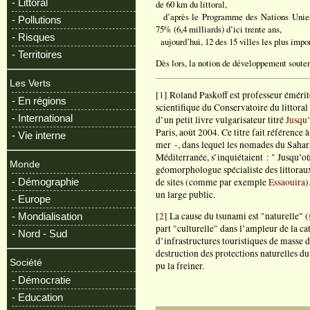
- Littoral
de 60 km du littoral,
d’après le Programme des Nations Unies 
- Pollutions
75% (6,4 milliards) d’ici trente ans,
- Risques
aujourd’hui, 12 des 15 villes les plus impo
- Territoires
Dès lors, la notion de développement souten
Les Verts
[
1
] Roland Paskoff est professeur émérit
- En régions
scientifique du Conservatoire du littoral 
- International
d’un petit livre vulgarisateur titré
Jusqu’
Paris, août 2004. Ce titre fait référence
- Vie interne
mer -, dans lequel les nomades du Sahara,
Méditerranée, s’inquiétaient : " Jusqu’o
Monde
géomorphologue spécialiste des littoraux
de sites (comme par exemple
Essaouira
)
- Démographie
un large public.
- Europe
[
2
] La cause du tsunami est "naturelle" 
- Mondialisation
part "culturelle" dans l’ampleur de la 
- Nord - Sud
d’infrastructures touristiques de masse d
destruction des protections naturelles du 
Société
pu la freiner.
- Démocratie
- Education