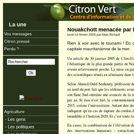
La une
Nouakchott menacée par l
Vos messages
lundi 14 février 2005.par Alain Richard
Citron pressé
Rien à voir avec le tsunami ! En c
capitale mauritanienne de la mer.
Perdu ?
Un article du 30 janvier 2005 de
L’Intell
l’Atlantique de la plus grande partie de N
avenir relativement proche. La mise en ga
des scientifiques réunis en séminaire dans 
Selon Ahmed Ould Senhoury, professeur de
au nord du port fait que les sédiments avan
son flanc Sud entraîne une avancée de la me
par an. Si rien n’est fait, le contournemen
2015, estime l’universitaire. Autant dire 
indiquent qu’en cas de rupture du cordon 
Agriculture
inondable à l’horizon 2020. Et c’est toute la 
- Les gens
En cause, la combinaison de l’élévation du
- Les politiques
des interventions humaines : extraction