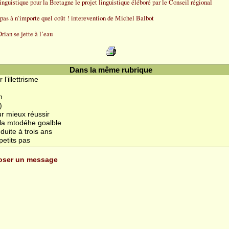
inguistique pour la Bretagne le projet linguistique éléboré par le Conseil régional
 pas à n’importe quel coût ! interevention de Michel Balbot
rian se jette à l’eau
Dans la même rubrique
l’illettrisme
e
n
)
ur mieux réussir
t la mtodéhe goalble
duite à trois ans
petits pas
poser un message