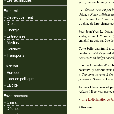
- Les techniques
gallo, dans un hémicycle do
« L’identité, ce n’est pas
Economie
Drian.
« Notre politique l
- Développement
Ber Thomin. Le Conseil rég
y a donc de forte chance que
- Droits
- Energie
Pour Jean-Yves Le Drian,
souligné Janick Moriceau (l
- Entreprises
grand, il ne doit pas être dé
- Medias
Cette belle unanimité a t
- Solidaire
préalable qu’il s’agissait
- Transports
construire un budget consol
Lors de la session d’octob
En débat
poursuivi, y compris pour
- Europe
« Une porte-ouverte à des
- L’action politique
pédagogie Diwan »
et invi
- Laïcité
Jacques Chirac n’a-t-il pa
Ankara ! Il est vrai que ce 
Environnement
Lire la déclaration de J
- Climat
à lire aussi
- Déchets