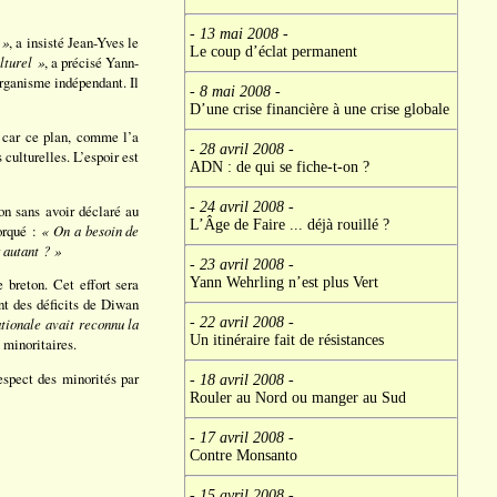
- 13 mai 2008
-
 »
, a insisté Jean-Yves le
Le coup d’éclat permanent
lturel »
, a précisé Yann-
organisme indépendant. Il
- 8 mai 2008
-
D’une crise financière à une crise globale
 car ce plan, comme l’a
- 28 avril 2008
-
 culturelles. L’espoir est
ADN : de qui se fiche-t-on ?
- 24 avril 2008
-
n sans avoir déclaré au
L’Âge de Faire ... déjà rouillé ?
torqué :
« On a besoin de
 autant ? »
- 23 avril 2008
-
Yann Wehrling n’est plus Vert
 breton. Cet effort sera
nt des déficits de Diwan
- 22 avril 2008
-
tionale avait reconnu la
Un itinéraire fait de résistances
 minoritaires.
espect des minorités par
- 18 avril 2008
-
Rouler au Nord ou manger au Sud
- 17 avril 2008
-
Contre Monsanto
- 15 avril 2008
-