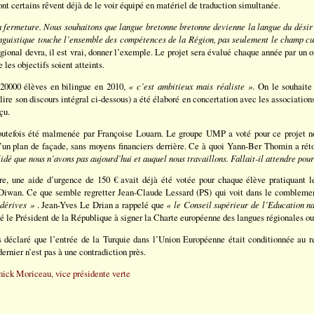
nt certains rêvent déjà de le voir équipé en matériel de traduction simultanée.
 la fermeture. Nous souhaitons que langue bretonne bretonne devienne la langue du désir
inguistique touche l’ensemble des compétences de la Région, pas seulement le champ cu
ional devra, il est vrai, donner l’exemple. Le projet sera évalué chaque année par un 
 les objectifs soient atteints.
 20000 élèves en bilingue en 2010,
« c’est ambitieux mais réaliste »
. On le souhaite
ire son discours intégral ci-dessous) a été élaboré en concertation avec les associations
çu.
outefois été malmenée par Françoise Louarn. Le groupe UMP a voté pour ce projet no
 d’un plan de façade, sans moyens financiers derrière. Ce à quoi Yann-Ber Thomin a ré
idé que nous n’avons pas aujourd’hui et auquel nous travaillons. Fallait-il attendre pour
re, une aide d’urgence de 150 € avait déjà été votée pour chaque élève pratiquant le
 Diwan. Ce que semble regretter Jean-Claude Lessard (PS) qui voit dans le combleme
 dérives »
. Jean-Yves Le Drian a rappelé que
« le Conseil supérieur de l’Education na
té le Président de la République à signer la Charte européenne des langues régionales ou
s déclaré que l’entrée de la Turquie dans l’Union Européenne était conditionnée au r
dernier n’est pas à une contradiction près.
anick Moriceau, vice présidente verte