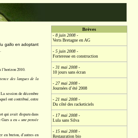
Brèves
- 8 juin 2008
-
Verts Bretagne en AG
du gallo en adoptant
.
- 5 juin 2008
-
Forteresse en construction
- 31 mai 2008
-
à l’horizon 2010.
10 jours sans écran
stence des langues de la
- 27 mai 2008
-
Journées d’été 2008
é. La session de décembre
quel ont contribué, entre
- 21 mai 2008
-
Du côté des racketiciels
t qui avait disparu dans
- 17 mai 2008
-
Le Gars a eu
« une pensée
Lula sans Silva
- 15 mai 2008
-
 en breton, d’autres en
Restauration bio