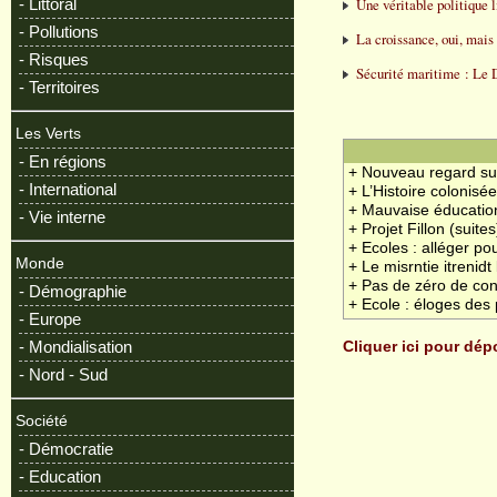
Une véritable politique l
- Littoral
- Pollutions
La croissance, oui, mais
- Risques
Sécurité maritime : Le D
- Territoires
Les Verts
- En régions
+ Nouveau regard sur 
- International
+ L’Histoire colonisé
+ Mauvaise éducatio
- Vie interne
+ Projet Fillon (suites
+ Ecoles : alléger po
Monde
+ Le misrntie itrenid
+ Pas de zéro de con
- Démographie
+ Ecole : éloges des 
- Europe
Cliquer ici pour dé
- Mondialisation
- Nord - Sud
Société
- Démocratie
- Education