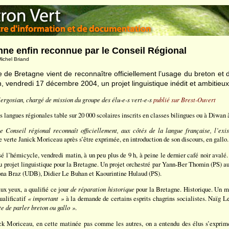
nne enfin reconnue par le Conseil Régional
ichel Briand
 de Bretagne vient de reconnaître officiellement l’usage du breton et 
n, vendredi 17 décembre 2004, un projet linguistique inédit et ambitieux
ergosian, chargé de mission du groupe des élu-e-s vert-e-s
publié sur Brest-Ouvert
 langues régionales table sur 20 000 scolaires inscrits en classes bilingues ou à Diwan 
e Conseil régional reconnaît officiellement, aux côtés de la langue française, l’exi
ue verte Janick Moriceau après s’être exprimée, en introduction de son discours, en gallo.
sé l’hémicycle, vendredi matin, à un peu plus de 9 h, à peine le dernier café noir aval
u projet linguistique pour la Bretagne. Un projet orchestré par Yann-Ber Thomin (PS) au
ona Braz (UDB), Didier Le Buhan et Kaourintine Hulaud (PS).
ux yeux, a qualifié ce jour
de réparation historique
pour la Bretagne. Historique. Un mo
ualificatif
« important »
à la demande de certains esprits chagrins socialistes. Naïg 
te de parler breton ou gallo »
.
Moriceau, en cette matinée pas comme les autres, on a entendu des élus s’exprimer