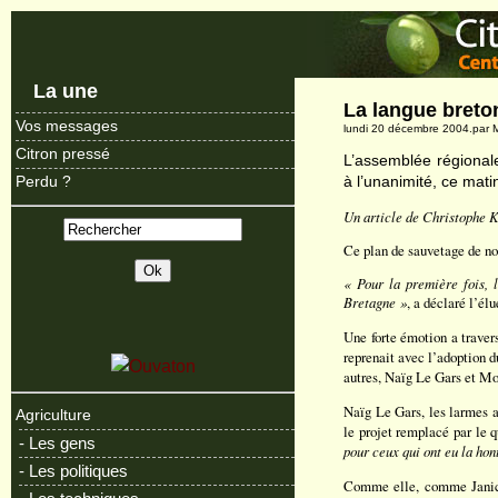
La une
La langue breto
Vos messages
lundi 20 décembre 2004.par M
Citron pressé
L’assemblée régionale
à l’unanimité, ce mati
Perdu ?
Un article de Christophe K
Ce plan de sauvetage de nos
« Pour la première fois, l
Bretagne »
, a déclaré l’él
Une forte émotion a traver
reprenait avec l’adoption d
autres, Naïg Le Gars et M
Naïg Le Gars, les larmes a
Agriculture
le projet remplacé par le q
- Les gens
pour ceux qui ont eu la hon
- Les politiques
Comme elle, comme Janick 