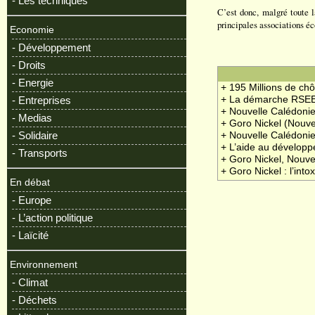
- Les techniques
C’est donc, malgré toute l
principales associations é
Economie
- Développement
- Droits
- Energie
+ 195 Millions de ch
- Entreprises
+ La démarche RSEE
+ Nouvelle Calédonie 
- Medias
+ Goro Nickel (Nouve
- Solidaire
+ Nouvelle Calédonie
+ L’aide au développ
- Transports
+ Goro Nickel, Nouvel
+ Goro Nickel : l’int
En débat
- Europe
- L’action politique
- Laïcité
Environnement
- Climat
- Déchets