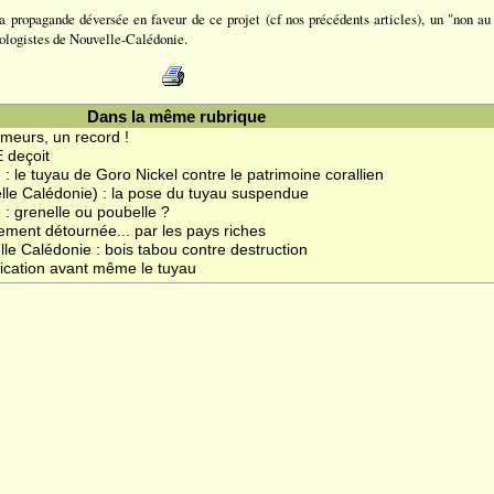
a propagande déversée en faveur de ce projet (cf nos précédents articles), un "non au 
cologistes de Nouvelle-Calédonie.
Dans la même rubrique
ômeurs, un record !
 deçoit
: le tuyau de Goro Nickel contre le patrimoine corallien
lle Calédonie) : la pose du tuyau suspendue
 : grenelle ou poubelle ?
ement détournée... par les pays riches
le Calédonie : bois tabou contre destruction
oxication avant même le tuyau