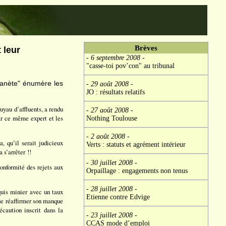
Brèves
 leur
- 6 septembre 2008
-
"casse-toi pov’con" au tribunal
planète" énumère les
- 29 août 2008
-
JO : résultats relatifs
uyau d’affluents, a rendu
- 27 août 2008
-
ar ce même expert et les
Nothing Toulouse
- 2 août 2008
-
, qu’il serait judicieux
Verts : statuts et agrément intérieur
 s’arrêter !!
- 30 juillet 2008
-
conformité des rejets aux
Orpaillage : engagements non tenus
- 28 juillet 2008
-
quis minier avec un taux
Etienne contre Edvige
que réaffirmer son manque
caution inscrit dans la
- 23 juillet 2008
-
CCAS mode d’emploi