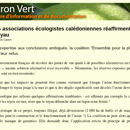
s associations écologistes calédoniennes réaffirment
uyau
ves Caron
expertise aux conclusions ambiguës, la coalition "Ensemble pour la 
leur refus.
uvernement français de récolter des points de vue quant à de possibles alternatives au t
 : « aucune solution alternative n’est recevable ». Néanmoins, les réserves exposées p
 sont en rien rassurants.
me que les impacts ne pourront être connus vraiment que lorsque l’usine fonctionnera
llonger le tuyau jusqu’à la mer et que si des dégâts significatifs sont décelés l’usine devra
ouligne par ailleurs quelques affirmations troublantes : est affirmée par exemple la 
 les rejets en mer, alors que le tuyau débouche dans un lagon semi-fermé !
storique de ce projet, toujours illégal, déjà dévastateur (2 000 ha de forêts et de ma
s pour la construction et le fonctionnement de l’usine !). La coalition ne peut alors 
le manque de garanties. Elle demande donc l’application stricte du principe de pré