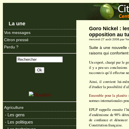
La une
Goro Nickel : le
Vos messages
opposition au t
Citron pressé
mercredi 27 août 2008.par Y
Perdu ?
Suite à une nouvelle 
raisons qui confortent 
Un expert, chargé par le go
il y a peu ses conclusions
raccourcis qu’il effectue ne
Ainsi, il convient lui-mê
d’étudier la possibilité d’a
Ensemble pour la planète
s
normes internationales pour
Agriculture
EPLP rappelle ensuite l’hi
d’endémisme de 90% détruit
- Les gens
de confiance et dénoncer 
- Les politiques
Constitution française.