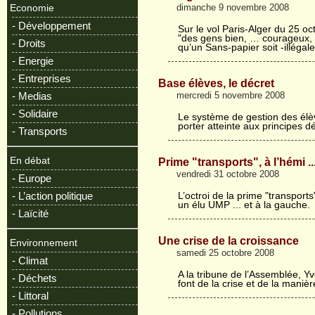
dimanche 9 novembre 2008
Economie
- Développement
Sur le vol Paris-Alger du 25 oc
"des gens bien, … courageux, s
- Droits
qu’un Sans-papier soit -illéga
- Energie
- Entreprises
Base élèves, le décret
mercredi 5 novembre 2008
- Medias
- Solidaire
Le système de gestion des élèv
porter atteinte aux principes 
- Transports
En débat
Prime "transports", à l’hémi ..
vendredi 31 octobre 2008
- Europe
- L’action politique
L’octroi de la prime "transports
un élu UMP ... et à la gauche.
- Laïcité
Une crise de la croissance
Environnement
samedi 25 octobre 2008
- Climat
A la tribune de l’Assemblée, Y
- Déchets
font de la crise et de la manièr
- Littoral
- Pollutions