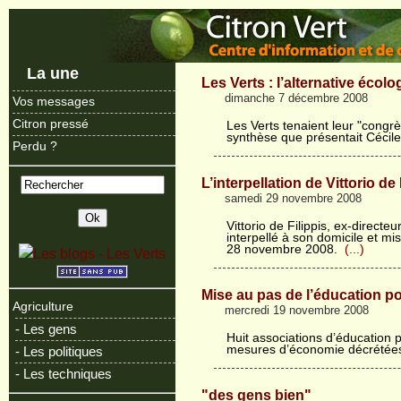
La une
Les Verts : l’alternative écolo
dimanche 7 décembre 2008
Vos messages
Citron pressé
Les Verts tenaient leur "congr
synthèse que présentait Cécile 
Perdu ?
L’interpellation de Vittorio de 
samedi 29 novembre 2008
Vittorio de Filippis, ex-directeu
interpellé à son domicile et m
28 novembre 2008.
(...)
Mise au pas de l’éducation po
Agriculture
mercredi 19 novembre 2008
- Les gens
Huit associations d’éducation p
mesures d’économie décrétées
- Les politiques
- Les techniques
"des gens bien"