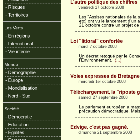
L’autre politique des chiffres
- Risques
vendredi 17 octobre 2008
- Territoires
Les "Assises nationales de la s
etc) ont vu le lancement d’un 
21 octobre contre un projet de
Les Verts
- En régions
Loi "littoral" confortée
- International
mardi 7 octobre 2008
- Vie interne
Un décret retoqué par le Conse
l’Environnement.
(...)
Monde
- Démographie
Voies expresses de Bretagne 
- Europe
mercredi 1er octobre 2008
- Mondialisation
Téléchargement, la "riposte 
- Nord - Sud
samedi 27 septembre 2008
Le parlement européen a mas
Société
précaution démocratique. Mais 
- Démocratie
- Education
Edvige, c’est pas gagné.
- Egalités
dimanche 21 septembre 2008